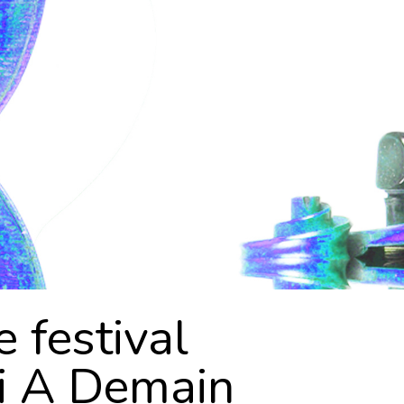
e festival
i A Demain